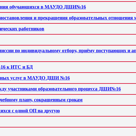
исления обучающихся в МАУДО ДШИ№16
приостановления и прекращения образовательных отношени
гических работников
миссии по индивидуальному отбору, приёму поступающих и 
16 к ИТС и БД
ельных услуг в МАУДО ДШИ №16
ежду участниками образовательного процесса ДШИ№16
учебному плану, сокращенным срокам
ихся с одной ОП на другую