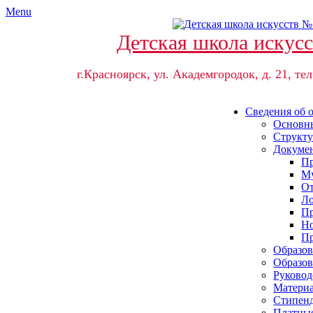
Skip
Menu
to
content
Детская школа искус
г.Красноярск, ул. Академгородок, д. 21, тел
Сведения об 
Основны
Структу
Докуме
Пр
Му
От
Ло
Пр
Но
Пр
Образов
Образов
Руковод
Материа
Стипенд
Платные