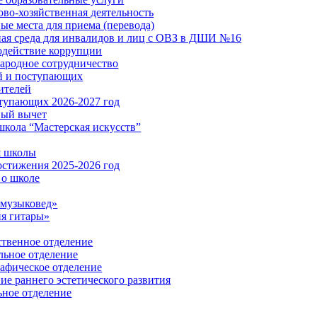
во-хозяйственная деятельность
ые места для приема (перевода)
ая среда для инвалидов и лиц с ОВЗ в ДШИ №16
действие коррупции
родное сотрудничество
й и поступающих
ителей
тупающих 2026-2027 год
вый вычет
школа “Мастерская искусств”
я школы
стижения 2025-2026 год
о школе
музыковед»
я гитары»
твенное отделение
ьное отделение
афическое отделение
ие раннего эстетического развития
ьное отделение