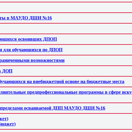
аботы в МАУДО ДШИ №16
учающихся освоивших ДПОП
ии для обучающихся по ДПОП
ограниченными возможностями
тв ДОП
учающихся на внебюджетной основе на бюджетные места
лнительные предпрофессиональные программы в сфере искус
 за пределами осваиваемой ДПП МАУДО ДШИ №16
жет)
бюджет)