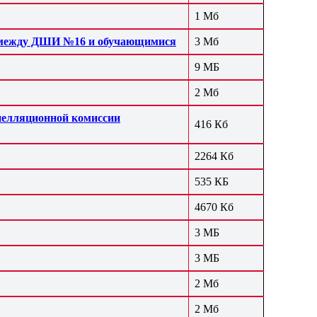
1 Мб
я между ДШИ №16 и обучающимися
3 Мб
9 МБ
2 Мб
апелляционной комиссии
416 Кб
2264 Кб
535 КБ
4670 Кб
3 МБ
3 МБ
2 Мб
2 Мб