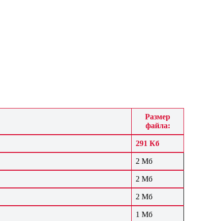
Размер
файла:
291 Кб
2 Мб
2 Мб
2 Мб
1 Мб