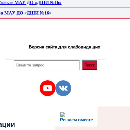
а объекте МАУ ДО «ДШИ №16»
иков МАУ ДО «ДШИ №16»
Версия сайта для слабовидящих
Поиск
YouTube
VK
Решаем вместе
ации