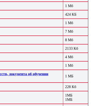
1 Мб
424 КБ
1 Мб
7 Мб
8 Мб
2133 Кб
4 Мб
1 Мб
ств, документа об обучении
1 МБ
228 Кб
1МБ
1МБ