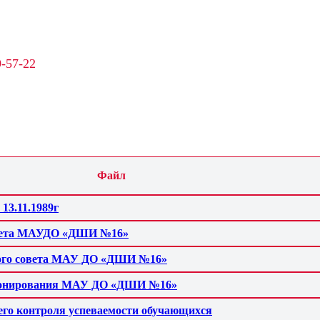
9-57-22
Файл
13.11.1989г
совета МАУДО «ДШИ №16»
ьного совета МАУ ДО «ДШИ №16»
ционирования МАУ ДО «ДШИ №16»
его контроля успеваемости обучающихся