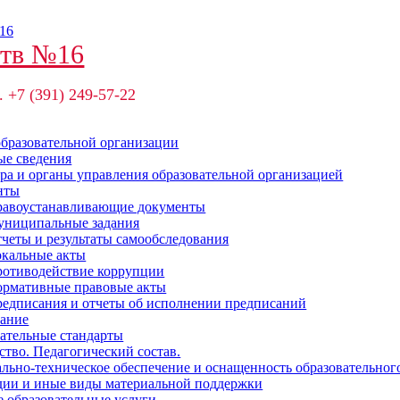
ств №16
. +7 (391) 249-57-22
образовательной организации
е сведения
ра и органы управления образовательной организацией
нты
авоустанавливающие документы
ниципальные задания
четы и результаты самообследования
кальные акты
отиводействие коррупции
рмативные правовые акты
едписания и отчеты об исполнении предписаний
ание
ательные стандарты
ство. Педагогический состав.
льно-техническое обеспечение и оснащенность образовательног
ии и иные виды материальной поддержки
 образовательные услуги