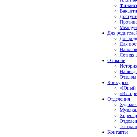
Финансо
Вакантн
Доступн
Противо
Междуна
Для родителе
Для род
Для пос
Налого
Летняя 
О школе
Истори
Наши до
Отзывы 
Конкурсы
«Юный 
«Истори
Отделения
Художес
Музыкал
Хореогр
Отделен
Театрал
Контакты