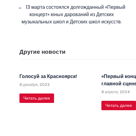
Навигация
13 марта состоялся долгожданный «Первый
по
концерт» юных дарований из Детских
записям
музыкальных школ и Детских школ искусств.
Другие новости
Голосуй за Красноярск!
«Первый конц
главной сцене
8 декабря, 2023
8 апреля, 2024
Читать далее
Читать далее