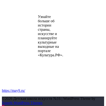
Узнайте
больше об
истории
страны,
искусстве и
планируйте
культурные
выходные на
портале
«Культура.РФ».
https://may9.ru/
©2026 Детская школа искусств №16
| WordPress Theme by
Superb WordPress Themes