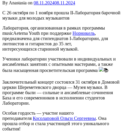
By Anastasia on
08.11.2024
08.11.2024
С 26 октября по 1 ноября прошла II-Лаборатория барочной
музыки для молодых музыкантов
Лаборатория, организованная в рамках программы
musicAeterna Youth при поддержке
Норникель
,
предназначена для стипендиатов I-Лаборатории, для
лютнистов и гитаристов до 35 лет,
интересующихся старинной музыкой.
Ученики лаборатории участвовали в индивидуальных и
ансамблевых занятиях с опытными мастерами, а также
была насыщенная просветительская программа
Заключительный концерт состоялся 31 октября в Домовой
церкви Шереметевского дворца — Музея музыки. В
программе были — сольные и ансамблевые сочинения
Баха и его современников в исполнении студентов
Лаборатории.
Особая гордость — участие нашего
преподавателя
Косолаповой Ольги Сергеевны
. Она
прошла отбор и стала участницей этого уникального
события!