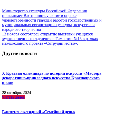
Навигация
Министерство культуры Российской Федерации
приглашает Вас принять участие в оценке
по
удовлетворенности граждан работой государственных и
записям
муниципальных организаций культуры, искусства и
народного творчества
13 ноября состоялось открытие выставки учащихся
художественного отделения в Гимназии №13 в рамках
межшкольного проекта «Сотрудничество».
Другие новости
X Краевая олимпиада по истории искусств «Мастера
декоративно-прикладного искусства Красноярского
края»
28 октября, 2024
Читать далее
Близится ежегодный «Семейный день»