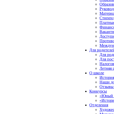
Образов
Руковод
Материа
Стипенд
Платные
Финансо
Вакантн
Доступн
Противо
Междуна
Для родителе
Для род
Для пос
Налого
Летняя 
О школе
Истори
Наши до
Отзывы 
Конкурсы
«Юный 
«Истори
Отделения
Художес