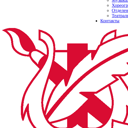
Музыкал
Хореогр
Отделен
Театрал
Контакты