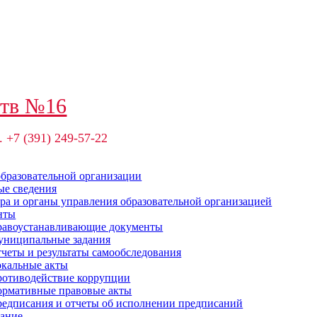
ств №16
. +7 (391) 249-57-22
образовательной организации
е сведения
ра и органы управления образовательной организацией
нты
авоустанавливающие документы
ниципальные задания
четы и результаты самообследования
кальные акты
отиводействие коррупции
рмативные правовые акты
едписания и отчеты об исполнении предписаний
ание