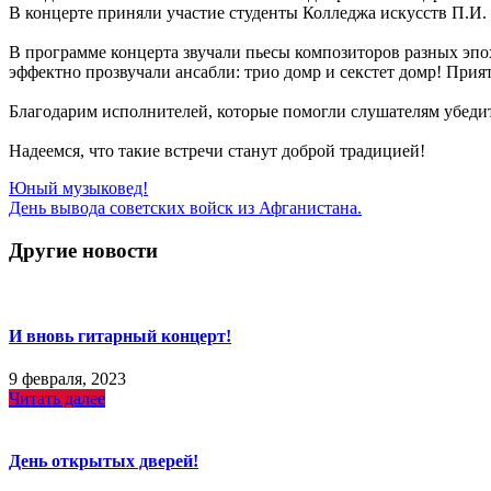
В концерте приняли участие студенты Колледжа искусств П.И.
В программе концерта звучали пьесы композиторов разных эпох
эффектно прозвучали ансабли: трио домр и секстет домр! При
Благодарим исполнителей, которые помогли слушателям убедить
Надеемся, что такие встречи станут доброй традицией!
Навигация
Юный музыковед!
День вывода советских войск из Афганистана.
по
записям
Другие новости
И вновь гитарный концерт!
9 февраля, 2023
Читать далее
День открытых дверей!