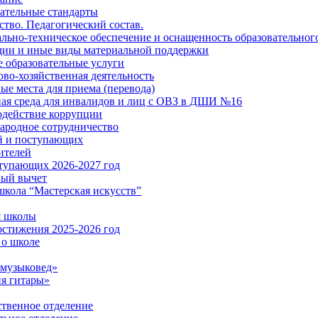
ательные стандарты
ство. Педагогический состав.
льно-техническое обеспечение и оснащенность образовательног
ии и иные виды материальной поддержки
 образовательные услуги
во-хозяйственная деятельность
ые места для приема (перевода)
ая среда для инвалидов и лиц с ОВЗ в ДШИ №16
действие коррупции
родное сотрудничество
й и поступающих
ителей
тупающих 2026-2027 год
вый вычет
школа “Мастерская искусств”
я школы
стижения 2025-2026 год
о школе
музыковед»
я гитары»
твенное отделение