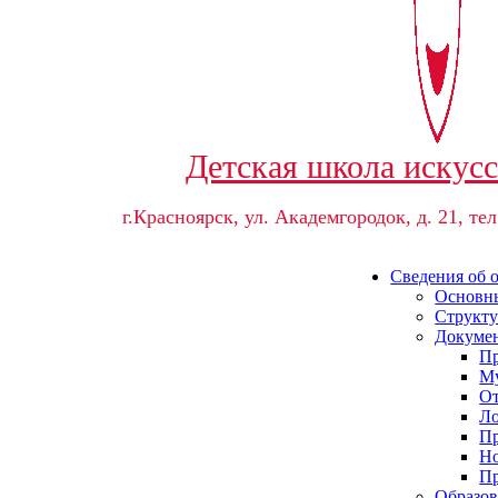
Детская школа искус
г.Красноярск, ул. Академгородок, д. 21, тел
Сведения об 
Основны
Структу
Докуме
Пр
Му
От
Ло
Пр
Но
Пр
Образов