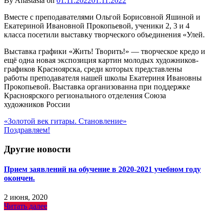
By Anastasia on
01.11.2022
01.11.2022
Вместе с преподавателями Ольгой Борисовной Яшиной и
Екатериной Ивановной Прокопьевой, ученики 2, 3 и 4
класса посетили выставку творческого объединения «Улей.
Выставка графики «Жить! Творить!» — творческое кредо и
ещё одна новая экспозиция картин молодых художников-
графиков Красноярска, среди которых представлены
работы преподавателя нашей школы Екатериня Ивановны
Прокопьевой. Выставка организованна при поддержке
Красноярского регионального отделения Союза
художников России
Навигация
«Золотой век гитары. Становление»
Поздравляем!
по
записям
Другие новости
Прием заявлений на обучение в 2020-2021 учебном году
окончен.
2 июня, 2020
Читать далее